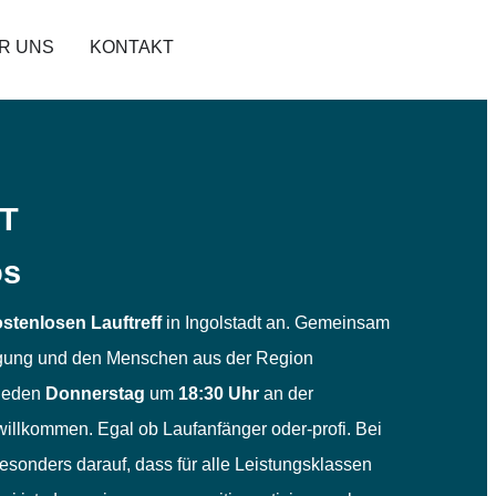
R UNS
KONTAKT
T
os
stenlosen Lauftreff
in Ingolstadt an. Gemeinsam
egung und den Menschen aus der Region
 jeden
Donnerstag
um
18:30 Uhr
an der
illkommen. Egal ob Laufanfänger oder-profi. Bei
besonders darauf, dass für alle Leistungsklassen