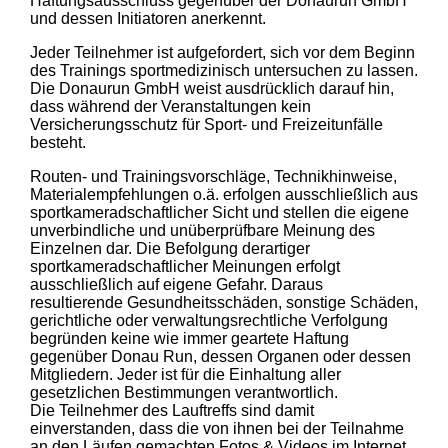
Haftungsausschluss gegenüber der Donaurun GmbH
und dessen Initiatoren anerkennt.
Jeder Teilnehmer ist aufgefordert, sich vor dem Beginn
des Trainings sportmedizinisch untersuchen zu lassen.
Die Donaurun GmbH weist ausdrücklich darauf hin,
dass während der Veranstaltungen kein
Versicherungsschutz für Sport- und Freizeitunfälle
besteht.
Routen- und Trainingsvorschläge, Technikhinweise,
Materialempfehlungen o.ä. erfolgen ausschließlich aus
sportkameradschaftlicher Sicht und stellen die eigene
unverbindliche und unüberprüfbare Meinung des
Einzelnen dar. Die Befolgung derartiger
sportkameradschaftlicher Meinungen erfolgt
ausschließlich auf eigene Gefahr. Daraus
resultierende Gesundheitsschäden, sonstige Schäden,
gerichtliche oder verwaltungsrechtliche Verfolgung
begründen keine wie immer geartete Haftung
gegenüber Donau Run, dessen Organen oder dessen
Mitgliedern. Jeder ist für die Einhaltung aller
gesetzlichen Bestimmungen verantwortlich.
Die Teilnehmer des Lauftreffs sind damit
einverstanden, dass die von ihnen bei der Teilnahme
an den Läufen gemachten Fotos & Videos im Internet