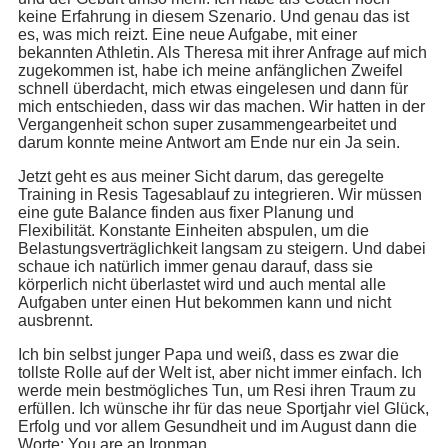
keine Erfahrung in diesem Szenario. Und genau das ist
es, was mich reizt. Eine neue Aufgabe, mit einer
bekannten Athletin. Als Theresa mit ihrer Anfrage auf mich
zugekommen ist, habe ich meine anfänglichen Zweifel
schnell überdacht, mich etwas eingelesen und dann für
mich entschieden, dass wir das machen. Wir hatten in der
Vergangenheit schon super zusammengearbeitet und
darum konnte meine Antwort am Ende nur ein Ja sein.
Jetzt geht es aus meiner Sicht darum, das geregelte
Training in Resis Tagesablauf zu integrieren. Wir müssen
eine gute Balance finden aus fixer Planung und
Flexibilität. Konstante Einheiten abspulen, um die
Belastungsverträglichkeit langsam zu steigern. Und dabei
schaue ich natürlich immer genau darauf, dass sie
körperlich nicht überlastet wird und auch mental alle
Aufgaben unter einen Hut bekommen kann und nicht
ausbrennt.
Ich bin selbst junger Papa und weiß, dass es zwar die
tollste Rolle auf der Welt ist, aber nicht immer einfach. Ich
werde mein bestmögliches Tun, um Resi ihren Traum zu
erfüllen. Ich wünsche ihr für das neue Sportjahr viel Glück,
Erfolg und vor allem Gesundheit und im August dann die
Worte: You are an Ironman