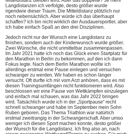
Mitteldistanz bleiben wird. Aber das doppelte? Je mehr
Langdistanzen ich verfolgte, desto größer wurde
irgendwie dieser Traum. Die Mitteldistanz plötzlich nur
noch nebensächlich. Aber würde ich das überhaupt
schaffen? Ich bin nicht wirklich der Ausdauersportler, aber
ich habe einfach Spaß an den drei Disziplinen.
Jedoch nicht nur der Wunsch eine Langdistanz zu
finishen, sondern auch der Kinderwunsch wurde größer.
Zwei Wünsche, die nicht unmittelbar zusammenpassen.
Im Jahr 2021 hatte ich noch das Glück einen Startplatz für
den Marathon in Berlin zu bekommen, auf den ich dann
Fokus legte. Nach dem Berlin Marathon wollte ich
allerdings erstmal eine Pause einlegen und versuchen
schwanger zu werden. Wir haben es schon länger
versucht. Oft durfte ich mir vom Arzt anhören, dass es mit
diesen Trainingsumfängen nicht funktionieren wird. Also
beschlossen wir eine Pause von Wettkämpfen einzulegen
und einfach mal schauen, was das Jahr 2022 bringen
wird. Tatsächlich wurde ich in der „Sportpause“ recht
schnell schwanger und habe im September mein Sohn
Ruben geboren. Das Thema Triathlon war natürlich
erstmal zweitrangig in der Schwangerschaft. Aber umso
weniger ich diesen Sport machen konnte, desto größer
der Wunsch für die Langdistanz. Ich fing also an, nach