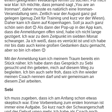
einem geeigneten Wettkampf/Termin zu suchen. Für mich
war klar: Ich möchte, dass jemand sagt „You are an
Ironman“, daher musste es natürlich eine Ironman-
Veranstaltung sein. Zeitlich war der August ganz gut
gelegen (genug Zeit für Training und kurz vor der Wiesn).
Daher kam ich dann auf Kopenhagen. Soll ja auch ganz
schön sein dort 😊 Als dann der Pop-up in der App kam,
dass die Anmeldungen offen sind, habe ich nicht lange
gezögert. Ich war zu dem Zeitpunkt im siebten Monat
schwanger. Ja ich weiß, dass es verrückt ist und ich habe
mir bis dato auch keine großen Gedanken dazu gemacht,
aber so bin ich eben 😊
Mit der Anmeldung kam ich meinem Traum bereits ein
Stück näher. Ich habe dann das Gespräch zu Sebi
gesucht und ihn gebeten, mich auf diesem Weg zu
begleiten. Ich bin auch sehr froh, dass ich ihn wieder
meinen Coach nennen darf und wir gemeinsam an
diesem Ziel arbeiten.
Sebi
Ich muss zugeben, dass ich am Anfang schon etwas
skeptisch war. Eine Vorbereitung zum ersten Ironman ist
immer eine Aufgabe. So kurz nach der Schwangerschaft
und der Geburt umso mehr. Ich habe als Coach noch